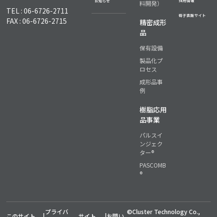
採用情報
お知らせ
料開発）
TEL : 06-6726-2711
碍子直販サイト
FAX : 06-6726-2715
精密成形
品
保有設備
製品化プ
ロセス
成形品事
例
樹脂応用
品事業
パルスイ
ンジェク
ター®
PASCOMB
®
プライバ
©Cluster Technology Co.,
このサイト
|
サイト
|
お問い