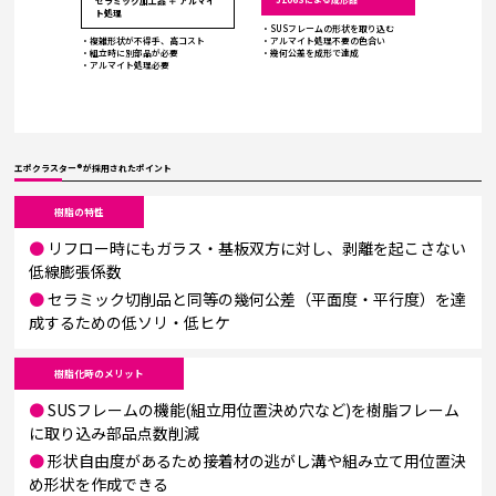
セラミック加工品 ＋ アルマイ
ト処理
・SUSフレームの形状を取り込む
・アルマイト処理不要の色合い
・複雑形状が不得手、高コスト
・幾何公差を成形で達成
・組立時に別部品が必要
・アルマイト処理必要
エポクラスター®が採用されたポイント
樹脂の特性
●
リフロー時にもガラス・基板双方に対し、剥離を起こさない
低線膨張係数
●
セラミック切削品と同等の幾何公差（平面度・平行度）を達
成するための低ソリ・低ヒケ
樹脂化時のメリット
●
SUSフレームの機能(組立用位置決め穴など)を樹脂フレーム
に取り込み部品点数削減
●
形状自由度があるため接着材の逃がし溝や組み立て用位置決
め形状を作成できる