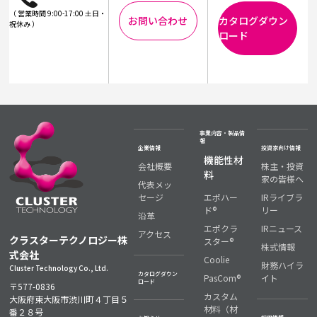
（ 営業時間 9:00-17:00 土日・
お問い合わせ
カタログダウン
祝休み ）
ロード
事業内容・製品情
報
企業情報
投資家向け情報
機能性材
会社概要
株主・投資
料
家の皆様へ
代表メッ
セージ
エポハー
IRライブラ
ド®
リー
沿革
エポクラ
IRニュース
アクセス
クラスターテクノロジー株
スター®
株式情報
式会社
Coolie
財務ハイラ
Cluster Technology Co., Ltd.
カタログダウン
PasCom®
イト
ロード
〒577-0836
カスタム
大阪府東大阪市渋川町４丁目５
材料（材
番２８号